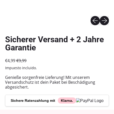
Γ
Diapositiva 
Siguien
Sicherer Versand + 2 Jahre
Garantie
Precio habitual
Precio de venta
€4,99
€9,99
Impuesto incluido.
Genieße sorgenfreie Lieferung! Mit unserem
Versandschutz ist dein Paket bei Beschädigung
abgesichert.
Sichere Ratenzahlung mit
Klarna.